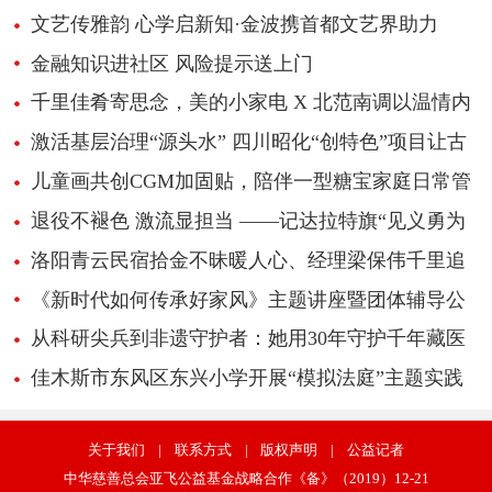
文艺传雅韵 心学启新知·金波携首都文艺界助力
《心学感悟录》新书推广
金融知识进社区 风险提示送上门
千里佳肴寄思念，美的小家电 X 北范南调以温情内
容引爆超1700万播放
激活基层治理“源头水” 四川昭化“创特色”项目让古
城民俗“活”起来
儿童画共创CGM加固贴，陪伴一型糖宝家庭日常管
理
退役不褪色 激流显担当 ——记达拉特旗“见义勇为
先进个人”边志峰
洛阳青云民宿拾金不昧暖人心、经理梁保伟千里追
还失物获赞
《新时代如何传承好家风》主题讲座暨团体辅导公
益活动
从科研尖兵到非遗守护者：她用30年守护千年藏医
学传承
佳木斯市东风区东兴小学开展“模拟法庭”主题实践
活动
关于我们
|
联系方式
|
版权声明
|
公益记者
中华慈善总会亚飞公益基金战略合作《备》（2019）12-21