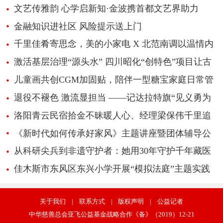
文艺传雅韵 心学启新知·金波携首都文艺界助力
《心学感悟录》新书推广
金融知识进社区 风险提示送上门
千里佳肴寄思念，美的小家电 X 北范南调以温情内
容引爆超1700万播放
激活基层治理“源头水” 四川昭化“创特色”项目让古
城民俗“活”起来
儿童画共创CGM加固贴，陪伴一型糖宝家庭日常管
理
退役不褪色 激流显担当 ——记达拉特旗“见义勇为
先进个人”边志峰
洛阳青云民宿拾金不昧暖人心、经理梁保伟千里追
还失物获赞
《新时代如何传承好家风》主题讲座暨团体辅导公
益活动
从科研尖兵到非遗守护者：她用30年守护千年藏医
学传承
佳木斯市东风区东兴小学开展“模拟法庭”主题实践
活动
关于我们
|
联系方式
|
版权声明
|
公益记者
中华慈善总会亚飞公益基金战略合作《备》（2019）12-21