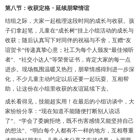
第八节：收获定格・延续朋辈情谊
结组之际，大家一起梳理这段时间的成长与收获。孩
子们拿起笔，儿童在“成长树”挂上小组活动的成长与
收获；随后认真写下对同伴的祝福与不舍，互赠“友
谊贺卡”传递真挚心意；社工为每个人颁发“最佳倾听
者”、“社交小达人”等荣誉证书，肯定大家的每一点
进步。现场氛围温暖又热烈，朋辈情感得到进一步深
化，不少儿童主动约定以后还要一起玩耍、互相帮
助，让这份在小组里收获的友谊延续下去。
成长看得见，技能超实用！在最后的小组访谈中，大
家纷纷分享：“现在知道不能随便打断别人说话
了”、“学会了委婉拒绝，既不伤害感情又能坚持自己
的想法”、“明白每个人都有不一样的地方，互相尊重