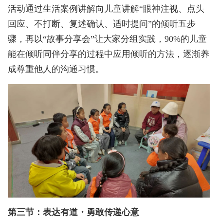
活动通过生活案例讲解向儿童讲解“眼神注视、点头
回应、不打断、复述确认、适时提问”的倾听五步
骤，再以“故事分享会”让大家分组实践，90%的儿童
能在倾听同伴分享的过程中应用倾听的方法，逐渐养
成尊重他人的沟通习惯。
第三节：表达有道・勇敢传递心意