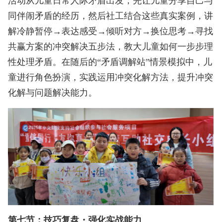
活动从儿童日常人际矛盾出发，先让儿童分享自己与
同伴闹矛盾的经历，然后社工结合这些真实案例，讲
解冷静暂停→表达感受→倾听对方→换位思考→寻找
共赢方案的冲突解决五步法，教大儿童如何一步步理
性处理矛盾。在随后的“矛盾调解站”情景模拟中，儿
童进行角色扮演，实践运用冲突化解方法，提升冲突
化解与问题解决能力。
第七节：技巧复盘・强化实战能力