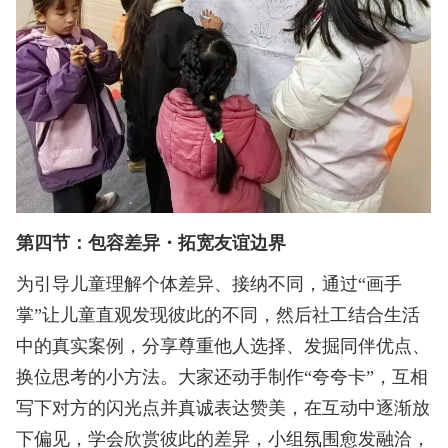
第四节：包容差异・拓宽友谊边界
为引导儿童理解个体差异、接纳不同，通过“画手
掌”让儿童直观发现彼此的不同，然后社工结合生活
中的真实案例，分享尊重他人选择、发掘同伴优点、
换位思考的小方法。大家还动手制作“夸夸卡”，互相
写下对方的闪光点并真诚表达赞美，在互动中逐渐放
下偏见，学会欣赏彼此的差异，小组氛围愈发融洽，