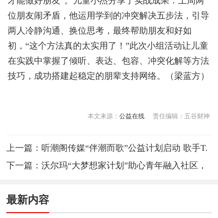
才能做好朋友”。儿童小杰分享了实战成果：上周两
位朋友闹矛盾，他运用学到的冲突解决五步法，引导
两人冷静沟通、换位思考，最终帮助朋友和好如
初，“这个方法真的太实用了！”此次小组活动让儿童
在实践中掌握了倾听、表达、包容、冲突化解等方法
技巧，成功搭建起稳定的朋辈支持网络。（梁蓝方）
本文来源：
公益在线
责任编辑：五谷财神
上一篇：
听潮阁传媒“伴潮而歌”公益计划启动 歌手T.
翔屿与罕见病儿童共唱《都寻常》
下一篇：
沃尔玛“大梦想家计划”助心青年融入社区，
圆梦职场
最新内容