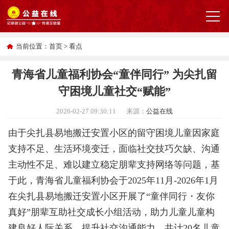
当前位置：
首页
>
看点
青海省儿童福利协会“童伴同行” 为尖扎留
守困境儿童社交“赋能”
2026-02-27 09:30:11
来源：
公益在线
由于尖扎县易地搬迁安置小区的留守困境儿童因家庭
支持不足、生活环境变迁，面临社交技巧欠缺、沟通
主动性不足、难以建立稳定朋辈支持网络等问题，基
于此，青海省儿童福利协会于2025年11月-2026年1月
在尖扎县易地搬迁安置小区开展了“童伴同行・友你
真好”朋辈互助社交成长小组活动，助力儿童儿童构
建良好人际关系，提升社交沟通能力，共计20名儿童