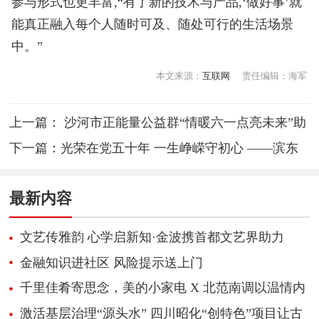
参与形式也更丰富,“有了新的技术与产品,‘做好事’就
能真正融入每个人随时可及、随处可行的生活场景
中。”
本文来源：
互联网
责任编辑：海军
上一篇：
沙河市正能量公益群“情暖六一点亮未来”助
力山里娃走进古城邯郸
下一篇：
光荣在党五十年 一生峥嵘守初心 ——滨东
社区党委上门为老党员颁发“光荣在党50周年”纪念章
最新内容
文艺传雅韵 心学启新知·金波携首都文艺界助力
《心学感悟录》新书推广
金融知识进社区 风险提示送上门
千里佳肴寄思念，美的小家电 X 北范南调以温情内
容引爆超1700万播放
激活基层治理“源头水” 四川昭化“创特色”项目让古