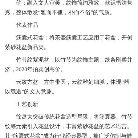
韵：融入文人审美，纹饰简约雅致，款识书法隽
秀，整体散发“雅而不孤，朴而不俗”的气质。
代表作品
筋囊式花盆：将茶壶筋囊工艺应用于花盆，开创
紫砂花盆新品类。
竹节纹紫泥盆：以竹节为纹饰主题，线条刚柔并
济，2020年拍卖创高价。
云纹方盆：方中带圆，云纹雕刻细腻，体现“器
以载道”的文人意趣。
工艺创新
徐盘大突破传统花盆造型局限，将筋囊器、竹节
纹等元素引入花盆设计，丰富紫砂花盆的艺术语言。
其“筋囊式花盆”成为行业经典器型，被广泛仿制与借