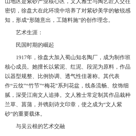
山地区是紫砂产业核心区，文人雅士与陶艺匠人交往
密切，徐盘大在此环境中培养了对紫砂美学的敏锐感
知，形成“形随意出，工随料施”的创作理念。
艺术生涯：
民国时期的崛起
1917年，徐盘大加入蜀山知名陶厂，成为制作班
核心成员。她擅长以紫泥、红泥、段泥为原料，作品
以器型规整、比例协调、透气性佳著称。其代表
作“云纹”“竹节”“梅花”系列花盆，线条流畅、纹饰细
腻，深受江南文人追捧。文人雅士常定制其作品栽种
兰草、菖蒲，并镌刻诗文印章，使之成为“文人紫
砂”的重要载体。
与吴云根的艺术交融