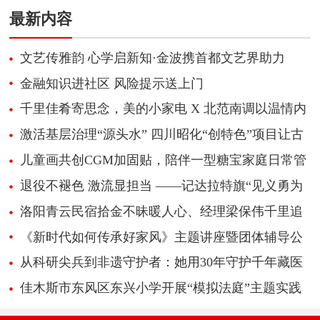
最新内容
文艺传雅韵 心学启新知·金波携首都文艺界助力
《心学感悟录》新书推广
金融知识进社区 风险提示送上门
千里佳肴寄思念，美的小家电 X 北范南调以温情内
容引爆超1700万播放
激活基层治理“源头水” 四川昭化“创特色”项目让古
城民俗“活”起来
儿童画共创CGM加固贴，陪伴一型糖宝家庭日常管
理
退役不褪色 激流显担当 ——记达拉特旗“见义勇为
先进个人”边志峰
洛阳青云民宿拾金不昧暖人心、经理梁保伟千里追
还失物获赞
《新时代如何传承好家风》主题讲座暨团体辅导公
益活动
从科研尖兵到非遗守护者：她用30年守护千年藏医
学传承
佳木斯市东风区东兴小学开展“模拟法庭”主题实践
活动