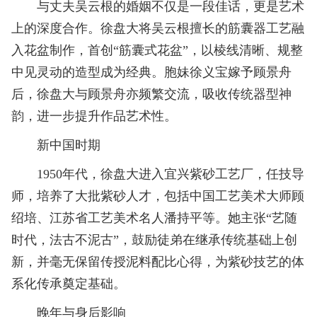
与丈夫吴云根的婚姻不仅是一段佳话，更是艺术
上的深度合作。徐盘大将吴云根擅长的筋囊器工艺融
入花盆制作，首创“筋囊式花盆”，以棱线清晰、规整
中见灵动的造型成为经典。胞妹徐义宝嫁予顾景舟
后，徐盘大与顾景舟亦频繁交流，吸收传统器型神
韵，进一步提升作品艺术性。
新中国时期
1950年代，徐盘大进入宜兴紫砂工艺厂，任技导
师，培养了大批紫砂人才，包括中国工艺美术大师顾
绍培、江苏省工艺美术名人潘持平等。她主张“艺随
时代，法古不泥古”，鼓励徒弟在继承传统基础上创
新，并毫无保留传授泥料配比心得，为紫砂技艺的体
系化传承奠定基础。
晚年与身后影响