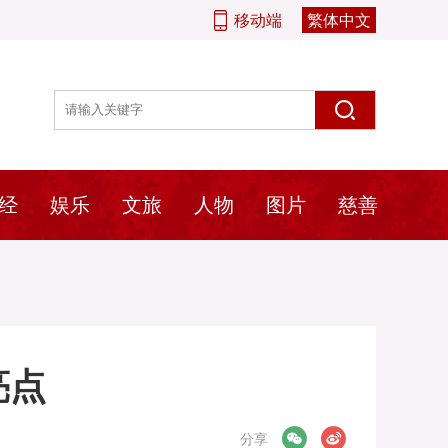
移动端
繁体中文
经
娱乐
文旅
人物
图片
慈善
亮点
微信
微博
分享