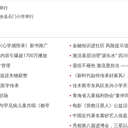
满举行
武乡县石门小学举行
《心学感悟录》新书推广
金融知识进社区 风险提示
内容引爆超1700万播放
激活基层治理“源头水” 四川
常管理
退役不褪色 激流显担当 —
追还失物获赞
《新时代如何传承好家风》
藏医学传承
佳木斯市东风区东兴小学开
职场
青海省儿童福利协会“童伴同
屿与罕见病儿童共唱《都寻
电影《营救汪星人》公益活
狗救助
中国近代著名紫砂艺人徐盘
亮相第八届进博会，三星以