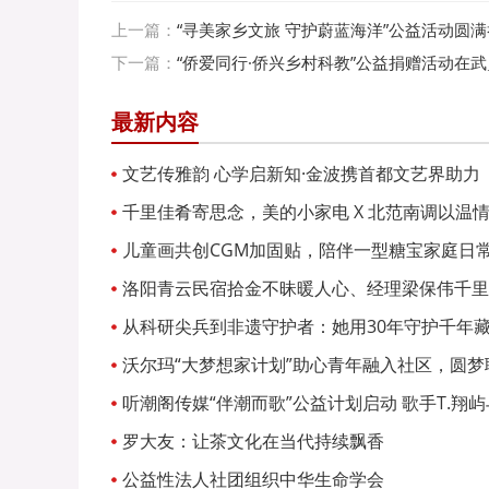
上一篇：
“寻美家乡文旅 守护蔚蓝海洋”公益活动圆
下一篇：
“侨爱同行·侨兴乡村科教”公益捐赠活动在
最新内容
文艺传雅韵 心学启新知·金波携首都文艺界助力
千里佳肴寄思念，美的小家电 X 北范南调以温情
儿童画共创CGM加固贴，陪伴一型糖宝家庭日
洛阳青云民宿拾金不昧暖人心、经理梁保伟千里
从科研尖兵到非遗守护者：她用30年守护千年
沃尔玛“大梦想家计划”助心青年融入社区，圆梦
听潮阁传媒“伴潮而歌”公益计划启动 歌手T.翔
常》
罗大友：让茶文化在当代持续飘香
公益性法人社团组织中华生命学会