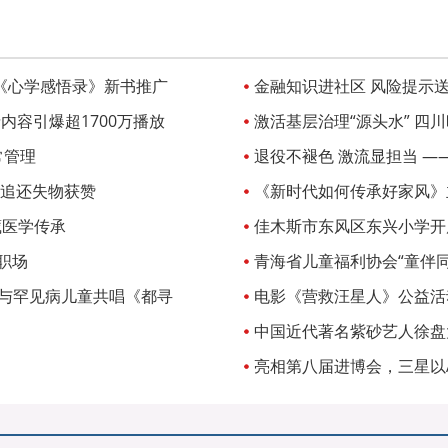
《心学感悟录》新书推广
金融知识进社区 风险提示
内容引爆超1700万播放
激活基层治理“源头水” 四川
常管理
退役不褪色 激流显担当 —
追还失物获赞
《新时代如何传承好家风》
藏医学传承
佳木斯市东风区东兴小学开
职场
青海省儿童福利协会“童伴同
屿与罕见病儿童共唱《都寻
电影《营救汪星人》公益活
狗救助
中国近代著名紫砂艺人徐盘
亮相第八届进博会，三星以