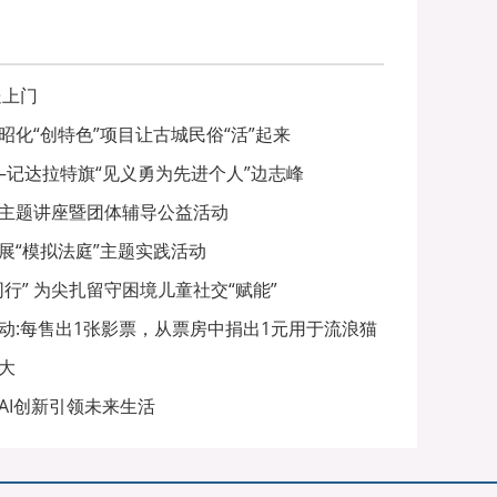
送上门
昭化“创特色”项目让古城民俗“活”起来
—记达拉特旗“见义勇为先进个人”边志峰
主题讲座暨团体辅导公益活动
展“模拟法庭”主题实践活动
行” 为尖扎留守困境儿童社交“赋能”
动:每售出1张影票，从票房中捐出1元用于流浪猫
大
AI创新引领未来生活