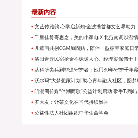
最新内容
文艺传雅韵 心学启新知·金波携首都文艺界助力
千里佳肴寄思念，美的小家电 X 北范南调以温情
儿童画共创CGM加固贴，陪伴一型糖宝家庭日
洛阳青云民宿拾金不昧暖人心、经理梁保伟千里
从科研尖兵到非遗守护者：她用30年守护千年
沃尔玛“大梦想家计划”助心青年融入社区，圆梦
听潮阁传媒“伴潮而歌”公益计划启动 歌手T.翔
常》
罗大友：让茶文化在当代持续飘香
公益性法人社团组织中华生命学会