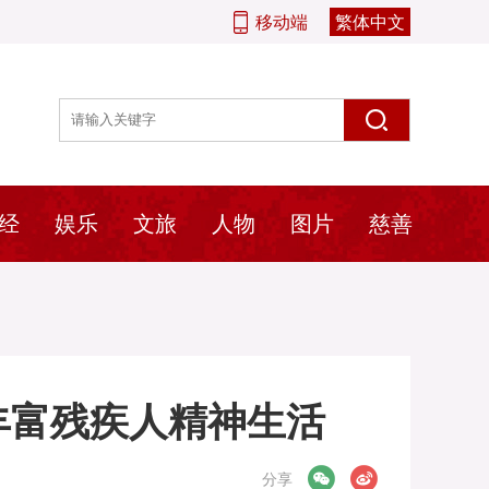
移动端
繁体中文
经
娱乐
文旅
人物
图片
慈善
丰富残疾人精神生活
微信
微博
分享