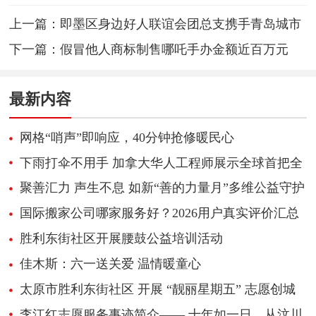
上一篇：
即墨区身边好人联谊会团总支携手青岛城市
学院开展便民就医志愿服务活动
下一篇：
假冒他人商标制售哪吒手办金额近百万元
最新内容
网格“哨声”即响应，40分钟抢修暖民心
下雨打伞不用手 加拿大华人工程师展示全球首把全
自动飞行雨伞
聚善汇力 声生不息 如新“善的力量月”多维公益守护
少年成长
国际搬家公司哪家服务好？2026用户真实评价汇总
胜利东街社区开展腰鼓公益培训活动
佳木斯：六一送关爱 温情暖童心
太原市胜利东街社区 开展 “靓丽星期五” 志愿创城
活动
李江红志愿服务事迹简介—— 十年如一日，从汶川