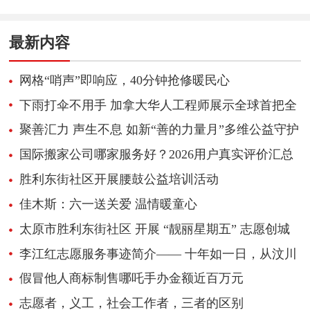
暖民心
最新内容
网格“哨声”即响应，40分钟抢修暖民心
下雨打伞不用手 加拿大华人工程师展示全球首把全
自动飞行雨伞
聚善汇力 声生不息 如新“善的力量月”多维公益守护
少年成长
国际搬家公司哪家服务好？2026用户真实评价汇总
胜利东街社区开展腰鼓公益培训活动
佳木斯：六一送关爱 温情暖童心
太原市胜利东街社区 开展 “靓丽星期五” 志愿创城
活动
李江红志愿服务事迹简介—— 十年如一日，从汶川
地震救援亲历者，成长为公益志愿服务践行
假冒他人商标制售哪吒手办金额近百万元
志愿者，义工，社会工作者，三者的区别