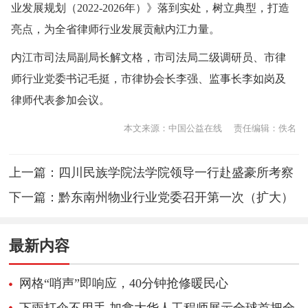
业发展规划（2022-2026年）》落到实处，树立典型，打造
亮点，为全省律师行业发展贡献内江力量。
内江市司法局副局长解文格，市司法局二级调研员、市律
师行业党委书记毛挺，市律协会长李强、监事长李如岗及
律师代表参加会议。
本文来源：中国公益在线
责任编辑：佚名
上一篇：
四川民族学院法学院领导一行赴盛豪所考察
指导工作
下一篇：
黔东南州物业行业党委召开第一次（扩大）
会议
最新内容
网格“哨声”即响应，40分钟抢修暖民心
下雨打伞不用手 加拿大华人工程师展示全球首把全