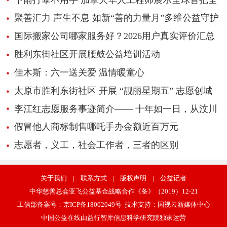
自动飞行雨伞
聚善汇力 声生不息 如新“善的力量月”多维公益守护
少年成长
国际搬家公司哪家服务好？2026用户真实评价汇总
胜利东街社区开展腰鼓公益培训活动
佳木斯：六一送关爱 温情暖童心
太原市胜利东街社区 开展 “靓丽星期五” 志愿创城
活动
李江红志愿服务事迹简介—— 十年如一日，从汶川
地震救援亲历者，成长为公益志愿服务践行
假冒他人商标制售哪吒手办金额近百万元
志愿者，义工，社会工作者，三者的区别
关于我们
|
联系方式
|
版权声明
|
公益记者
中华慈善总会亚飞公益基金战略合作《备》（2019）12-21
工信部备案号：
京ICP备18002049号
技术支持：
国视云新媒体中心
中国公益在线由益行智库信息科学研究院独家运营