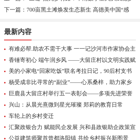
村振兴
下一篇：
700亩黑土滩焕发生态新生 高德美中国“感
动，始于肌肤”公益项目第三年圆满收官
最新内容
有难必帮.助农不需干大事 一一记沙河市作家协会主
席戴召民
香锤寄初心 端午润乡风 ——大留庄村以文明实践赋
能和美乡村建设
美的小家电“回家吃饭”联名考拉日记，90后村支书
送饭视频出圈，诠释IP长期主义
杨受成非比寻常的“副业”——心系桑梓，助力家乡
发展
巨鹿县大留庄村举行五一表彰会——多项先进荣誉
揭晓 树立乡村振兴榜样
兴山：从晨光熹微到星光璀璨 郑莉的教育日常
车轮上的乡村变迁
汇聚政银合力 赋能民企发展 兴和县政银助企政策宣
讲会成功举办
公益建筑师聚首曾都洛阳镇 共绘乡村振兴新图景