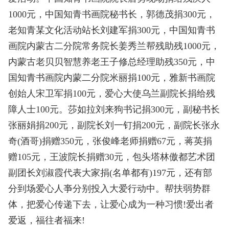
1000元，中国知青书画院秘书长，郭德茂捐300元，
老知青某文化活动站长刘建军捐300元，中国知青书
画院内蒙古二分院常务院长姜秀兰帮残助残1000元，
内蒙古老贝贝智慧养老王子修总经理助残350元，中
国知青书画院内蒙二分院米丽捐100元，雅新书画院
创始人宋卫军捐100元，爱心大使乌兰副院长捐给残
障人士100元。莎如拉刘来狗书记捐300元，副秘书长
张丽娟捐200元，副院长刘一钉捐200元，副院长张永
奇(酒哥)捐赠350元，张俊峰老师捐赠67元，蒋英捐
赠105元，王波院长捐赠30元，包头塔林傲都艺术团
副团长刘淑霞代表大家捐(名单都有)197元，还有部
分到场爱心人亊分别投入大爱行动中。帮扶弱势群
体，把爱心传递下去，让爱心成为一种习惯!爱出者
爱返，福往者福来!