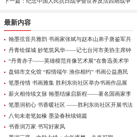
时代精神 铁骨裂长风·朱砂铸福魂
下一篇：
纪念中国人民抗日战争暨世界反法西斯战争
胜利80周年全国15省市书法名家邀请展在新都开幕
最新内容
翰墨弦音共雅韵 书画家张斌与赵本山弟子唐鉴军共
绘文化艺术新篇
丹青绘煤城 妙笔筑风华——记七台河市美协主席钟
鸣咚
“丹青赤子——英雄模范肖像艺术展”在鲁迅美术学
院开幕
盘锦市文化馆 “粽情端午 渔你相约” 书画公益惠民
活动走进绿水湾景区
笔墨传情 书画雅集 胜利东街社区举办书画作品展
薪火相传续文脉 翰墨结缘启新程——著名国画家李
扶耕收徒仪式圆满举行
笔墨润初心 书香暖社区 ——胜利东街社区开展书法
公益大课堂
八旬未老笔如椽 墨染春秋续锦篇
书香润万家 书写好家风