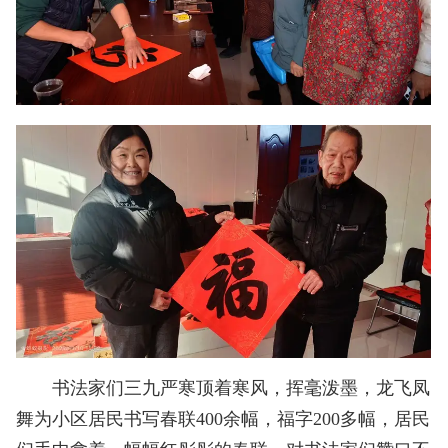
书法家们三九严寒顶着寒风，挥毫泼墨，龙飞凤
舞为小区居民书写春联400余幅，福字200多幅，居民