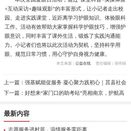
+互动采访+趣味观影”的丰富形式，让小记者走出校
园、走进实践课堂，近距离学习护眼知识、体验眼科
工作。活动有效帮助大家掌握科学护眼技巧，增强护
眼意识，同时丰富了课外生活，锻炼了实践沟通能
力。小记者们也将以此次活动为契机，坚持科学用
眼、规范日常习惯，用心守护自身视力健康。
本文来源：
公益在线
责任编辑：张作娟
上一篇：
强基赋能促服务 凝心聚力践初心｜莒县社会
组织公益志愿服务专题培训暨沙龙圆满举办
下一篇：
好想来“家门口的助考站”亮相南京，护航高
考送清凉
最新内容
志愿服务进村居，温情服务零距离