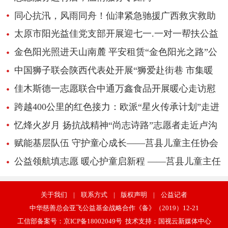
同心抗汛，风雨同舟！仙津紧急驰援广西救灾救助
太原市阳光益佳党支部开展迎七一.一对一帮扶公益
慰问活动
金色阳光照进天山南麓 平安租赁“金色阳光之路”公
益项目第十四站走进新疆阿克苏
中国狮子联会陕西代表处开展“狮爱赴街巷 市集暖
人心 ”公益活动
佳木斯德一志愿联合中通万鑫食品开展暖心走访慰
问
跨越400公里的红色接力：欧派“星火传承计划”走进
醴陵，党员带头捐款点亮爱心饭卡
忆烽火岁月 扬抗战精神“尚志诗路”志愿者走近卢沟
桥活动隆重举行
赋能基层队伍 守护童心成长——莒县儿童主任协会
开展“护佑成长”实务能力专项培训
公益领航填志愿 暖心护童启新程 ——莒县儿童主任
协会举办第二届困境儿童高考志愿填报
关于我们
|
联系方式
|
版权声明
|
公益记者
中华慈善总会亚飞公益基金战略合作《备》（2019）12-21
工信部备案号：
京ICP备18002049号
技术支持：
国视云新媒体中心