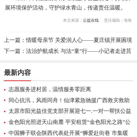
展环境保护活动，守护绿水青山，传递责任温暖。
本文来源：
公益在线
责任编辑：海角
上一篇：
情暖母亲节 关爱润人心——夏庄镇开展困境
母亲走访慰问活动
下一篇：
法治护航成长 与法“童”行——小记者走进莒
县检察院
最新内容
志愿服务进村居，温情服务零距离
同心抗汛，风雨同舟！仙津紧急驰援广西救灾救助
太原市阳光益佳党支部开展迎七一.一对一帮扶公益
慰问活动
金色阳光照进天山南麓 平安租赁“金色阳光之路”公
益项目第十四站走进新疆阿克苏
中国狮子联会陕西代表处开展“狮爱赴街巷 市集暖