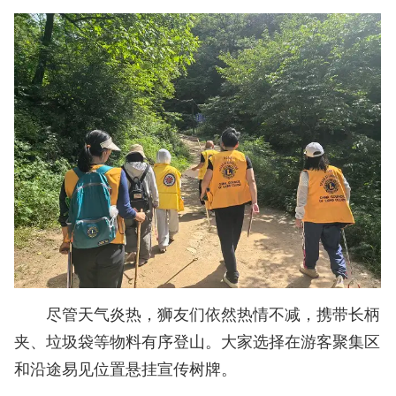
尽管天气炎热，狮友们依然热情不减，携带长柄
夹、垃圾袋等物料有序登山。大家选择在游客聚集区
和沿途易见位置悬挂宣传树牌。